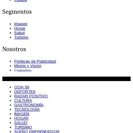
Segmentos
Imagen
Hogar
Salud
Turismo
Nosotros
Políticas de Publicidad
Misión y Visión
Contactos
© 2026 OohSii Magazine. Todos los Derechos Reservados
OOH SII
DEPORTES
RADAR POSITIVO
CULTURA
GASTRONOMÍA
TECNOLOGÍA
IMAGEN
HOGAR
SALUD
TURISMO
SUEÑO EMPRENDEDOR