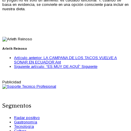
El yogurt no es solo un alimento: es cuidado funcional. Y, cuando se
basa en evidencia, se convierte en una opción consciente para incluir en
nuestra dieta.
Arleth Reinoso
Artículo anterior: LA CAMPANA DE LOS TACOS VUELVE A
SONAR EN ECUADOR
Ant
Siguiente artículo: “ES MUY DE AQUÍ”
Siguiente
Publicidad
Segmentos
Radar positivo
Gastronomía
Tecnología
Cultura