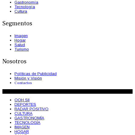
Gastronomía
Tecnología
Cultura
Segmentos
Imagen
Hogar
Salud
Turismo
Nosotros
Políticas de Publicidad
Misión y Visión
Contactos
© 2026 OohSii Magazine. Todos los Derechos Reservados
OOH SII
DEPORTES
RADAR POSITIVO
CULTURA
GASTRONOMÍA
TECNOLOGÍA
IMAGEN
HOGAR