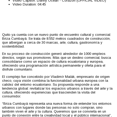
Video Caption:
Danny Ocean - Corazón (OFFICIAL VIDEO)
Video Duration:
04:45
Quito ya cuenta con un nuevo punto de encuentro cultural y comercial:
Briza Cumbayá. Se trata de 8.552 metros cuadrados de construcción,
que albergan a cerca de 30 marcas, arte, cultura, gastronomía y
sostenibilidad.
En su proceso de construcción generó alrededor de 1000 empleos
directos, según sus promotores. Más que un destino comercial, busca
consolidarse como un espacio de cultura ecuatoriana y europea,
ofreciendo una programación artística permanente y oferta para el
disfrute comunitario.
El complejo fue concebido por Vladimír Malák, empresario de origen
checo, cuya visión combina la funcionalidad urbana europea con la
calidez del entorno ecuatoriano. Su propuesta responde a una
tendencia global: revitalizar los espacios urbanos a través del arte y la
cultura, ofreciendo experiencias que trascienden la visita del
consumidor.
“Briza Cumbayá representa una nueva forma de entender los entornos
urbanos con lugares donde las personas no solo compran, sino
también viven el arte y la cultura. Queremos que se convierta en un
punto de conexión entre la creatividad local y el público internacional”,