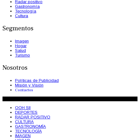
Radar positivo
Gastronomía
Tecnología
Cultura
Segmentos
Imagen
Hogar
Salud
Turismo
Nosotros
Políticas de Publicidad
Misión y Visión
Contactos
© 2026 OohSii Magazine. Todos los Derechos Reservados
OOH SII
DEPORTES
RADAR POSITIVO
CULTURA
GASTRONOMÍA
TECNOLOGÍA
IMAGEN