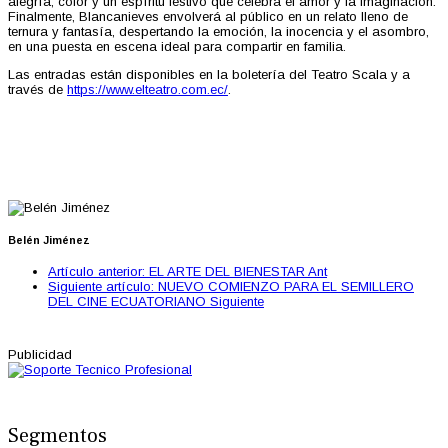
alegría, color y un espíritu festivo que celebra el amor y la imaginación.
Finalmente, Blancanieves envolverá al público en un relato lleno de
ternura y fantasía, despertando la emoción, la inocencia y el asombro,
en una puesta en escena ideal para compartir en familia.
Las entradas están disponibles en la boletería del Teatro Scala y a
través de
https://www.elteatro.com.ec/
.
Belén Jiménez
Artículo anterior: EL ARTE DEL BIENESTAR
Ant
Siguiente artículo: NUEVO COMIENZO PARA EL SEMILLERO
DEL CINE ECUATORIANO
Siguiente
Publicidad
Segmentos