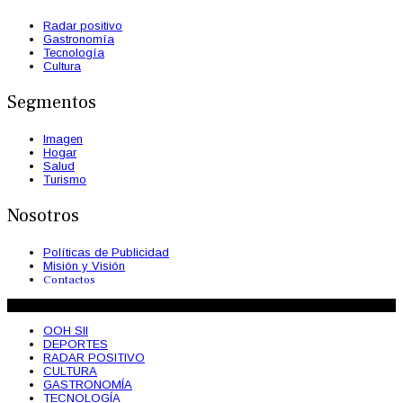
Radar positivo
Gastronomía
Tecnología
Cultura
Segmentos
Imagen
Hogar
Salud
Turismo
Nosotros
Políticas de Publicidad
Misión y Visión
Contactos
© 2026 OohSii Magazine. Todos los Derechos Reservados
OOH SII
DEPORTES
RADAR POSITIVO
CULTURA
GASTRONOMÍA
TECNOLOGÍA